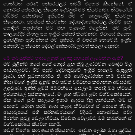
ගෙන්වන පරණ පත්තරවලට තමයි එහෙම කියන්නේ. ඒ
නොට්ස් පේපර්වල තියෙන දේවලුත් මම කියවනවා. නිව්යෝක්
ටයිම්ස් පත්තරයේ අතිරේඛ මම ඒ කාලයේදීම කියවලා
තියෙනවා. පුවත්පත් කියවන්න දේශදේශාන්තරවල සිදුවීම් ඉතා
හොඳීන් හදාරන්න මට මඟ පෑදුණේ එළෙසින්. මම පුංචි
කාලයේදීම සිංහල සහ ඉංග්‍රීසි පත්තර කියවනවා. ඒවායේ තියෙන
ප්‍රහේලිකා පුරවන්නත් මම දක්ෂයි. ඒ විතරක් නෙවෙයි. ඉංග්‍රීසි
පත්තරවල තියෙන දේවල් අක්කණ්ඩිලාටත් කියලා දෙනවා.
මේ කටයුත්තට පාසලෙනුත් ලොකු සහයක් ලැබෙන්න ඇති?
මම මුලින්ම ගියේ අපේ ගෙදර ළඟ තිබූ උණටවුන බෞද්ධ මිශ්‍ර
පාඨශාලාවට. ඊට පසුව දේවාතුඩුවේ ඉංග්‍රීසි පාසලට ඇතුළත්
වුණා. එහි ප්‍රධානාචාර්ය ඒ. එම් අබේගුණරත්න නම් විද්වතා
නිසා මගේ ඉංග්‍රීසි දැනුම තව තවත් වර්ධනය කරගන්න අවස්ථාව
උදාවුණා. අනිත් ළමයි පිට්ටනියේ සෙල්ලම් කරද්දි මම හිටියේ
ඉස්කෝලේ පුස්තකාලයේ. මං ළඟ තිබුණා ළමා විශ්වකෝෂයක්.
ඒක මගේ පුංචි කාලයේ ඉතාම ආදරය දිනූ ග්‍රන්ථයක්. මම ඒ
පොතට මොන තරම් ආශා කළාද කිව්වොත් ඒ පොතේ තිබුණු
ඡායාරූපයේ එහි කර්තෘවරයාගේ විදියට කොණ්ඩය පවා
පීරන්න පුරුදු වෙලා හිටියා. විවේක වෙලාවට මම කරන්නේ ඒ
විශ්වකෝෂය කියවන එකයි.
තවත් විශේෂ කාරණයක් තියෙනවා. දෙවන ලෝක මහා යුද්ධය