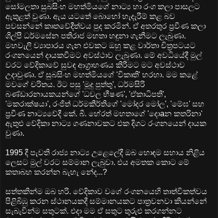
සෝමලතා සුබසිංහ මහත්මියගේ නාට්‍ය හා රංග කලා පාසලට
ඇතුළත් වුණා. ඇය යටතේ බොහෝ හැදැරීම් කළ බව
පවසන්නේ කෘතවේදීත්වය පුද කරමින්. ඒ අතරතුර ප්‍රවීණ කලා
ශිල්පී ධර්මසේන පතිරාජ මහතා හඳුනා ගැනීමට ලැබුණා.
මහවැලි ව්‍යාපාරය ගැන එවකට ඔහු කළ වාර්තා චිත්‍රපටයට
රංගනයෙන් දායකවීමට අවස්‌ථාව ලැබුණා. මේ අවධියේදී මුල්
වරට වේදිකාවේ සුවඳ ආග්‍රාහණය කිරීමට මට අවස්‌ථාව
උදාවුණා. ඒ සුබසිංහ මහත්මියගේ 'විකෘති' හරහා. මම කළේ
මවගේ චරිතය. ඊට පසු 'මූදු පුත්තු', ධර්මසිරි
බණ්‌ඩාරනායකයන්ගේ 'ධවල භීෂණ', 'ඒකාධිපති',
'මකරාක්‌ෂයා', රංජිත් ධර්මකීර්තිගේ 'මෝදර මෝල', 'මේඝ' සහ
ප්‍රවීණ නාට්‍යවේදී කේ. බී. හේරත් මහතාගේ 'දොaන කතරිනා'
ඇතුළු වේදිකා නාට්‍ය ගණනාවකට එක දිගට රංගනයෙන් දායක
වුණා.
1995 දී පැවති රාජ්‍ය නාට්‍ය උළෙලේදී ඔබ හොඳම සහාය නිළිය
ලෙසට මුල් වරට සම්මාන ලැබුවා. එය අමතක කොට මේ
කතාබහ කරන්න බැහැ නේද...?
සත්තකින්ම ඔබ හරි. වේදිකාව වගේ රංගනයෙහි තාත්විකත්වය
පිළිබිඹු කරන ස්‌ථානයකදී සම්මානයකට පාත්‍රවනවා කියන්නේ
සැබැවින්ම සතුටක්‌. එදා මම ඒ සතුට තුරුළු කරගන්නට