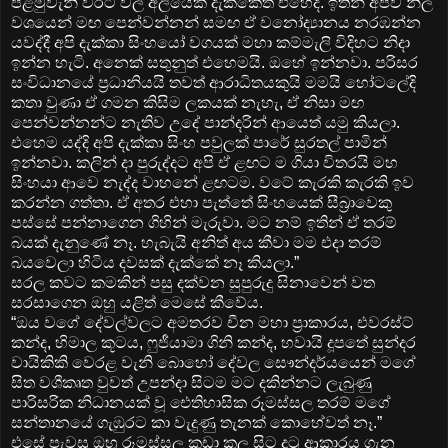
පළමුවැනි වරට වල් අලියෙක් දැක්කෙත් එහෙදි. ඉතින් අපව නිල
වශයෙන් මඟ පෙන්වන්නන් සමඟ ඒ වනෝද්‍යානය නරඹන්න
යවද්දී අපි දැක්කා සිංහයෝ වගයක් මහා කම්මැලි විදිහට නිදා
ඉන්න හැටි. අනෙක් සතුනුත් එහෙමයි. ඔහේ ඉන්නවා. පරිසර
සංවිධානයේ ප්‍රධානියයි තවත් ආරාධිතයකුයි මමයි හෝටලේදි
කතා වුණා ඒ ගමන කිසිම ලකයක් නැහැ, ඒ නිසා මඟ
පෙන්වන්නන්ට නැතිව උදේ පාන්දරින් ආයෙත් යමු කියලා.
එහෙම යද්දි අපි දැක්කා සිංහ පවුලක් පාරේ සුරතල් පාමින්
ඉන්නවා. කලින් දා පුරුද්දට අපි ඒ ළඟට ම ගියා විතරයි මහ
සිංහයා ආවෙ නැද්ද වාහනේ ළඟටම. වටේ කැරකි කැරකි ඉව
කරන්න ගත්තා. ඒ අතර එහා පැත්තේ සිංහයෙක් සීබ්‍රාවෙකු
පස්සේ පන්නාගෙන ගිහින් මැරුවා. මට නම් ඉතින් ඒ තරම්
බයක් දැනුණේ නෑ. හැබැයි අනිත් අය කීවා මම එදා තරම්
බයවෙලා හිටිය දවසක් දැක්කේ නෑ කියලා.”
සරල කවට කමකින් පසු දක්වන සුපුරුදු සිනාවෙන් වත
සරසාගෙන ඔහු යළිත් මෙසේ කීවේය.
“ඔය වගේ දේවල්වලට අමතරව චීන මහා ප්‍රාකාරය, එවරස්ට්
කන්ද, හිමාල කූටය, ෆුජීයාමා ගිනි කන්ද, හවායි දූපතේ සුන්දර
වායිකිකි වෙරළ වැනි බොහෝ දේවල සෞන්දර්යයෙන් මගේ
සිත වශීකෘත වුවත් උපන්දා සිටම මට දකින්නට ලැබුණු
පාරිසරික නිධානයක් වූ ඓතිහාසික රූමස්සල තරම් මගේ
සන්තානයේ ගැඹුරට කා වැදුණු තැනක් කොහේවත් නෑ.”
එසේ පැවසූ ඔහු රූමස්සල කුඩා කල සිට දුටු ආකාරය ගැන