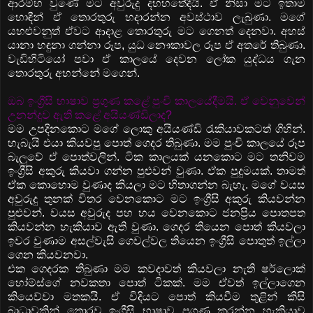
ආරම්භ වුණේ මට අවුරුදු දහහතේදීයි. ඒ නිසා මට ඉතාම
හොඳීන් ඒ තොරතුරු හදාරන්න අවස්ථාව ලැබුණා. මගේ
යහළුවනුත් ඒවට ආදාළ තොරතුරු මට ගෙනත් දෙනවා. අහස්
යානා හඳුනා ගන්නා රූප, යුධ නෞකාවල රූප ඒ අතරේ තිබුණා.
වැඩිහිටියෝ පවා ඒ කාලයේ දෙවන ලෝක යුද්ධය ගැන
තොරතුරු අහන්නේ මගෙන්.
ඔබ ඉංග්‍රීසි භාෂාව ප්‍රගුණ කළේ පුංචි කාලයේදීමයි. ඒ වෙනුවෙන්
උනන්දුව ඇති කළේ අයියණ්ඩිලාද?
මම උපදිනකොට මගේ ලොකු අයියණ්ඩි රැකියාවකටත් ගිහින්.
හැබැයි එයා කියවපු පොත් ගෙදර තිබුණා. මම පුංචි කාලයේ රූප
බැලුවේ ඒ පොත්වලින්. ටික කාලයක් යනකොට මට තනිවම
ඉංග්‍රීසි අකුරු කියවා ගන්න පුළුවන් වුණා. ඒක පුදුමයක්. තාමත්
ඒක කොහොම වුණාද කියලා මට හිතාගන්න බැහැ. මගේ වයස
අවුරුදු තුනක් විතර වෙනකොට මට ඉංග්‍රීසි අකුරු කියවන්න
පුළුවන්. වයස අවුරුද පහ හය වෙනකොට ජනප්‍රිය පොතපත
කියවන්න හැකියාව ඇති වුණා. ගෙදර තියෙන පොත් කියවලා
ඉවර වුණාම අසල්වැසි ගෙවල්වල තියෙන ඉංග්‍රීසි පොතුත් ඉල්ලා
ගෙන කියවනවා.
එක ගෙදරක තිබුණා මම කවදාවත් කියවලා නැති ෂර්ලොක්
හෝම්ස්ගේ නවකතා පොත් ටිකක්. මම ඒවත් ඉල්ලාගෙන
කියෙව්වා මතකයි. ඒ විදියට පොත් කියවීම තුළින් කිසි
බාධාවකින් තොරව ඉංග්‍රීසි භාෂාව ප්‍රගුණ කරන්න හැකියාව