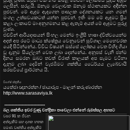
පුරුදු වුණා. ඔවුන් ඒක නම් කළේ තෙවන ලෝකයේ යුද්ධ ඇඳුම
ලෙසින්. සරළයි. ඕනෑම වෙලාවක ඕනෑම ස්ථානයකට අඳීන්න
පුළුවන්. මේ ඇඳුම ඇඳගෙන පාසලක දේශනයකට යන ගමන්
මංගල උත්සවයකටත් යන්න පුළුවන්. ඉතිං මම මේ ඇඳුමට ප්‍රිය
කළා. ලංකාවේ මා අනුගමනය කළ ඇතැම් අයත් මේ ඇඳුමට පුරුදු
වුණා.
එඩ්වින් ආරියදාසයන් සිංහල මෙන්ම ඉංග්‍රීසි භාෂා ද්විත්වයෙන්ම
අදත් අප රටේ මාධ්‍ය ක්ෂේත්‍රය වෙනුවෙන් සුවිශාල මෙහෙවරක
යෙදී සිටින්නේය. විවිධ විෂයන් ඔස්සේ ලෝකය වෙත විහිද ගියා
වූ දැනුම සියල්ලන් වෙත ලබා දෙන්නේය. අනූපස් වැනි ජන්ම
දිනය සමරන ඔබට තවත් චිරාත් කාලයක් අප සැමට වටිනා
දැනුම ලබා දෙමින් වැජඹීමට ශක්තිය ධෛර්යය ලැබේවායි
සරසවියේ ප්‍රාර්ථනය යි.
විශේෂ් ස්තූතිය
යතේජා ඥානරත්න / ඡායාරූප - මාලන් කරුණාරත්න
http://www.sarasaviya.lk
----------------------------
බල ශක්තිය ඉවර වුණු චන්ද්‍රිකා පාවෙලා එන්නේ රූමස්සල අහසට
වසර 91 ක ජීවන
අත්දැකීම් සහ දශක හතක
පමණ වෘත්තිය අත්දැකීම්