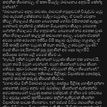
කළුනික තිබෙනවලු. ඒ කතා සියල්ල රාමායනය අනුවයි කේන්ද්‍ර
වන්නේ.”
“රාමායනයට අනුව රාවණා, රාමාටත් හමුදාවටත් විරුද්ධව යැවූ
රාම සැරයක් ලක්ෂ්මනට වැදිලා වැටුණලු. ඒ වාරේ වෙදනා
කීවලු හිමාලයේ තිබෙන බෙහෙතක් හෝරා විසිහතරක් ඇතුළත
ගෙනාවේ නැත්නම් ලක්ෂ්මන මියැදෙනවා කියලා. බෙහෙත
ගේන්න හිමාලයට ගිය හනුමාන්ට බෙහෙතේ නම අමතක වුණ
නිසා හිමාලයෙන් කෑල්ලක් කඩාගෙන ආවලු. වෙදනා ඒකෙන්
අවශ්‍ය බේත අරගෙන ඉතිරිය විසි කළාම රූමස්සල හැදුණලු. ඒ
වීසි කරද්දි ඔන්න වැටුණ කී තැන තමයිලු උණවටුන වුණේ.”
එසේ කියා මඳ සිනාවක් මුසු මුහුණින් අප දෙස බලා සිටි
ආරියදාස මහතා යළි මෙසේ කීවේ ය.
“හැබැයි ඉතින් වටුන කියන්නේ වැටුණා කියන එක නෙවෙයි,
පටුන තමයි වටුන වෙන්නේ. පටුන කියන්නේ වරාය කියන
තේරුම. කුඩා වරායක් තමයි උණවටුනේ තිබිලා තියෙන්නේ.”
ඉන්පසු ඔහු රූමස්සල ඉතිහාසය පිළිබඳව විද්‍යාත්මක තොරතුරු
පදනම් කරගත් කරුණු කීපයක් කීවේය.
“මහාචාර්ය විනී විතාරණ භූගෝල ශාස්ත්‍රය පිළිබඳ හොඳින් දන්නා
කෙනෙක්. ඔහුට අනුව මේ රූමස්සල කියන්නේ ඇත්තෙන්ම
අජටාකාශයෙන් වැටුණු ආකාශ වස්තුවක්. ඒ නිසා මේ පර්වතය
මීට අවුරුදු කෝටි තුන්සියයකට කලින් ඇතිවූවක් කියන්න
විද්‍යාත්මක සාධක තිබෙනවා. ඉන් පස්සේ විවිධ රසායනික ගුණ