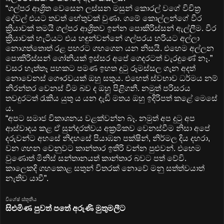
“ගල්පර ආශ්‍රිත වෙසෙන ලස්සන මසුන් කොරල් වගේ විචිත්‍ර
දේවල් එයට තවත් හේතුවක් වුණා. ගමේ කොල්ලන්ගේ වීර
ක්‍රියාවක් තමයි ගල්පර ආශ්‍රිතව ඉන්න පොකිරිස්සන් ඇල්ලීම. වීර
ක්‍රියාවක් හැටියට එය හඳුන්වන්නේ ගල්පරය හරියට අල්ලා
නොගත්තොත් රළ පහරට ගහගෙන යන නිසයි. එහෙම අල්ලන
පොකිරිස්සන් ගෝනියක් ඉස්සර අපේ ගෙදරටත් වැරදුණේ නෑ.”
වසර හැත්තෑ පහකට පමණ ඉහත දුටු රූමස්සල ගැන අදත්
නොවෙනස් ගෞරවයක් ඔහු සතුය. එහෙත් ස්වභාව ධර්මය නම්
නිරන්තර වෙනස් වීම බව ද ඔහු පිළිගනී. නමුත් පරිසරය
තවදුරටත් රැකිය යුතු ය යන දැඩි මතය ඔහු ඉදිරිපත් කළේ මෙසේ
ය.
“අපට සමාජ විකාශනය වළක්වන්න බෑ. නමුත් අප දුටු අප
ආස්වාදය කළ ඒ සුන්දරත්වය අක්‍රමිකව වෙනස්වීම නිසා අපේ
දරුවන්ට අහසේ නිදහසේ පියාඹන පක්ෂින්, නිර්මල දිය දහරා,
වන ගහන වෙනුවට කාන්තාර ඉතිරි වන්න පුළුවන්. එහෙම
වුණොත් මිනිස් සන්තාන‍යත් කාන්තාර බවට පත් වේවි.
කාලෙකදි ගහකොළ සතුන් විතරක් නොවේ මනු සත්ත්වයාත්
නැතිව යාවී”.
විශේෂ් ස්තූතිය
සිළුමිණ පුවත් පතේ අරුණි මුතුමලීට