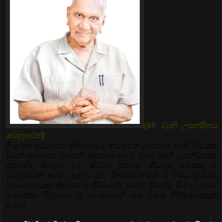
(95 වැනි උපන්දිනය
වෙනුවෙන්)
ශ්‍රී ලංකා අධ්‍යාපන ඉතිහාසයේ කවදාවත් උගන්වා නැති විෂයක්
පටන් අරගෙන මගෙන් අහනවා හෙට උදේ ඉඳන් උගන්වන්න
පුළුවන්ද කියලා. මම කිව්වා පුළුවන් කියලා. මොකද ඒ
වෙනුවෙන් අවශ්‍ය දැනුම මට තිබුණා. නමුත් ඒ විෂය කරුණු
බොහොමයක් තිබුණේ ඉංග්‍රීසියෙන්. මට ඒ සියල්ල සිංහල බසට
හරවන්න සිදුවුණා. ඒ වෙනුවෙන් මම විෂය නිර්දේශයකුත්
හැදුවා
.