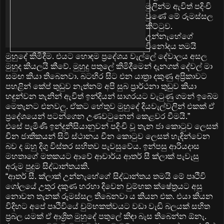
මුලින්ම ඇවිත් පදිංචි
වුණේ මේ රූමස්සල
කිට්ටුව.
උන්නැහේගේ
විනෝදය තමයි
මුහුදේ කිමිදීම. එයට හොඳම ප්‍රදේශය වැල්ලේ දේවාලය අසල
මුහුද කියලයි කීවේ. මුහුදු පතුලේ කිමිදීමෙන් දැනගත් දේවල් මා
සමඟ කියා තිබෙනවා. බටහිර සිට එන යාත්‍රා දකුණු අප්‍රිකාවට
පහළින් කේප් තුඩුව නැත්නම් අපි සුබ ප්‍රාර්ථනා තුඩුව කියා
හඳුන්වන තැනින් ඇවිත් ඉන්දියන් සාගරයට වැටුණු ගමන් ඉබේම
මෙතැනට එනවලු. ඒකට හේතුව මුහුදේ දියවැල්වලින් එකක් ඒ
ප්‍රදේශයෙන් පටන්ගෙන උණවටුනෙන් කෙළවර වීමයි.”
එසේ පැමිණි ඉන්දුනීසියානුවන් පදිංචි වූ තැන ජා කොටුව ලෙසත්
චීන ජාතිකයන් සිටි ස්ථානය චීන කොටුව ලෙසත් හැඳින්වෙන
බව ද ඔහු දිගු විස්තර සහිතව පැවසුවේය. ඉන්පසු ආරියදාස
මහතාගේ මතකයට ආවේ ආචාර්ය ආතර් සී ක්ලාක් පැවැසු
අරුම පුදුම සිද්ධාන්තයකි.
“ආතර් සී. ක්ලාක් උන්නැහේගේ සිද්ධාන්තය තමයි මේ පෘථිවි
ගෝලයේ උතුර දකුණ හරහා දිවෙන චුම්භක ක්ෂේත්‍රයට අසු
නොවන තැනක් රූමස්සල තිබෙනවා ය කියන එක. එයා කියන
විදිහට අපේ පෘථිවියේ චුම්භකත්වයට වඩා වැඩි බලයක් සහිත
ප්‍රබල යමක් ඒ ආශ්‍රිත මුහුදේ පතුලේ කිඳා බැස තිබෙන්න ඕනැ.