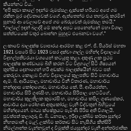
කියන්නට විය.
“අපි කුඩා කාලේ ඉඳන්ම රූමස්සල දැක්කේ හරියට අපේ ගම
රකින මුර දේවතාවෙක් වගේ. ඇත්තෙන්ම එය තහවුරු කරමින්
සුනාමි ආ වෙලාවේ අපේ ගම බේරුවෙත් රූමස්සල තමයි.”
“ගාල්ලේ ඉඳන් බලද්දි මේ කන්ද අපට පෙනෙන්නේ මහා විශාල
සත්ත්වයෙක් වතුර බොන්න මුහුදට එබෙනවා වගේ.”
ලංකාවේ බාලදක්ෂ ව්‍යාපාරය ආරම්භ කළ එෆ්. ජි. පියර්ස් මහතා
1921 වසරේ සිට 1923 වසර දක්වා ගාල්ල මහින්ද විද්‍යාලයේ
විදුහල්පතිවරයා වශයෙන් කටයුතු කළා. දකුණු ලක ප්‍රථම
බාලදක්ෂ කණ්ඩායම බිහි කරන විට විදුහලේ සිටි ශිෂ්‍යයන්
තුන්සිය දෙනාගෙන් හරි අඩක්ම බාලදක්ෂයින් බවට පත්
කෙරුවා. කොළඹ විශ්ව විද්‍යාලයේ කුලපතිව සිටි මහාචාර්ය
ඇම්. බී. ආරියපාල, මහාචාර්ය විනී විතාරණ, මහාචාර්ය
නන්දදාස කෝදාගොඩ, මහාචාර්ය කේ. පී. ආරියරත්න,
මහාචාර්ය සිරි ගුණසිංහ, මහාචාර්ය සිරිපාල හෙට්ටිගේ,
මහාචාර්ය කුලතිලක කුමාරසිංහ, මහාචාර්ය කපිල ගුණසේකර,
ආචාර්ය දයා රෝහණ අතුකෝරළ වැනි විද්වතුන් බිහිවූයේ
මහින්දයෙන්. මාධ්‍ය ක්ෂේත්‍රයට පැමිණි පිරිස අති විශාලයි.
පුවත්පත් කලාගුරු ඩී. බී. ධනපාල, ඉරිදා ලක්බිම කර්තෘ සුන්දර
නිහතමානී ද මැල්, ලක්බිම කර්තෘව සිට නැසීගිය කිත්සිරි
නිමල්ශාන්ත වැන්නවුන් ද විමුක්ති ජයසුන්දර වැනි අන්තර්ජාතික