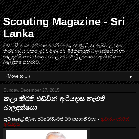
Scouting Magazine - Sri
Lanka
වසර සියයක ඉතිහාසයෙහි මං සලකුණු ලියා තැබීම උදෙසා
නිර්මාණය කෙරුණු වර්ණ පිටු 68කින්යුත් බාලදක්ෂයින් හා
බාලදක්ෂිකාවන් සදහා ම ලියැවුණු ශ්‍රී ලංකාවේ ඇති ඒක ම
බාලදක්ෂ සඟරාව.
▼
Sunday, December 27, 2015
කලා කීර්ති එඩ්වින් ආරියදාස නැමති
බාලදක්ෂයා
කූඹි කැළේ තිබුණු ජම්බෝරියටත් මම සහභාගී වුනා -
ආචාර්ය එඩ්වින්
ආරියදාස