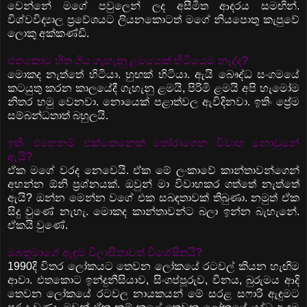
වෙන්නේ මගේ පවුලෙන් ලද අසීමිත ආදරය සමඟින්.
විශ්වවිද්‍යාල ප්‍රවේශයට ලියනකොටත් මගේ නියපොතු කැපුවේ
ලොකු අක්කණ්ඩි.
එතකොට හිත ගිය ගැහැනු ළමයෙක් හිටියෙම නැද්ද?
මොකද නැත්තේ හිටියා. හුඟක් හිටියා. ඇයි බෞද්ධ සංගමයේ
කටයුතු කරන කාලයේදී ගැහැනු ළමයි, පිරිමි ළමයි අපි හැමෝම
නිතර හමු වෙනවා. නොයෙක් පළාත්වල ඇවිදිනවා. ඉතිං ප්‍රේම
සම්බන්ධතාත් බහුලයි.
ඉතිං එහෙනම් එක්කෙනෙක් තෝරාගෙන විවාහ නොවුනේ
ඇයි?
ඒක මගේ වරද නෙවෙයි. ඒක මේ ලංකාවේ කාන්තාවන්ගෙන්
අහන්න ඕනි ප්‍රශ්නයක්. ඔවුන් මා විවාහකර ගත්තේ නැත්තේ
ඇයි? ඔන්න මෙන්න වගේ එක සබඳතාවක් තිබුණා. නමුත් ඒක
සිදු වුණේ නැහැ. මොකද කාන්තාවන්ට බලා ඉන්න බැහැනේ.
ඒකයි වුණේ.
ඔබතුමාගේ ඇඳුම් විලාසිතාවත් විශේෂිතයි?
1990දී විතර ලෝකයට තෙවන ලෝකයේ රටවල් කියන හැඟිම
ආවා. එතකොට ඉන්දුනීසියාව, සිංගප්පූරුව, චීනය, බුරුමය ආදි
තෙවන ලෝකයේ රටවල නායකයන් මේ සරළ සෆාරි ඇඳුමට