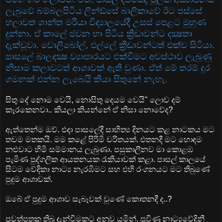
ලැබුවේ බම්බලපිටිය ලින්ඩ්සේ බාලිකාවේ ඊට පස්‌සේ
හලාවත ශාන්ත මරියා විද්‍යාලයේදී උසස්‌ පෙළට මුහුණ
දුන්නා. ඒ කාලේ ජවන හා පිටිය ක්‍රීඩාවන්ට දක්‍ෂතා
දැක්‌වූවා. වොලිබෝල්, එල්ලේ ක්‍රීඩාවන්ටත් එක්‌ව සිටියා.
පාසලේ බාලදක්‍ෂ ව්‍යාපාරයට එක්‌වීමට අවස්‌ථාව ලැබුණු
නිසාම කලාවටත් ආශාවක්‌ ඇති වුණා. ඒත් මේ තරම් දුර
ගමනක්‌ එන්න ලැබෙයි කියා සිතුනේ නැහැ.
සිතු දේ නොම වෙයි, නොසිතු දෙයම වෙයි" ලොව දම්
කැරකෙනවා.. කියලා කියන්නේ ඒ නිසා නොවේද?
ඇත්තෙන්ම ඔව්. එදා පාසලේදී සාහිත්‍ය දිනයට කළ නාටකය මට
තවම මතකයි. මම කළේ පිරිමි චරිතයක්‌. එතනදී මට හොඳම
නළුවාට හිමි සම්මානය ලැබුණා. පසුකාලීනව මා කොළඹ
පැමිණ පුද්ගලික ආයතනයක රැකියාවක්‌ කළා. පාසල් කාලයේ
සිටම වේදිකා නාට්‍ය නැරඹීමට සහ එහි රංගනයට මට තිබුණේ
පුදුම ආශාවක්‌.
ඔබේ ඒ පුදුම ආශාව සැබෑවක්‌ වුණේ කොතනදී ද..?
පුවත්පතක තිබූ දැන්වීමකට අනුව යමින්, ප්‍රවීණ නාට්‍යවේදිනී