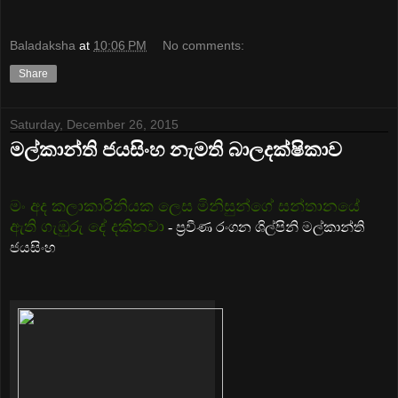
Baladaksha
at
10:06 PM
No comments:
Share
Saturday, December 26, 2015
මල්කාන්ති ජයසිංහ නැමති බාලදක්ෂිකාව
මං අද කලාකාරිනියක ලෙස මිනිසුන්ගේ සන්තානයේ
ඇති ගැඹුරු දේ දකිනවා
- ප්‍රවීණ රංගන ශිල්පිනි මල්කාන්ති
ජයසිංහ