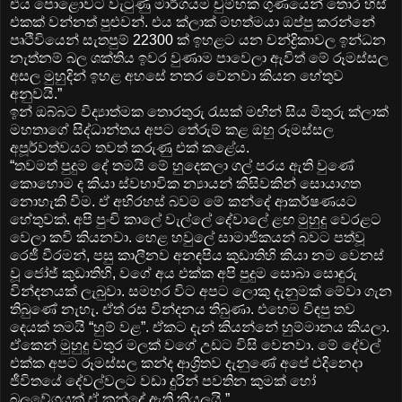
එය පොළොවට වැටුණු මාර්ගයම චුම්භක ගුණයෙන් තොර හිස්
එකක් වන්නත් පුළුවන්. එය ක්ලාක් මහත්මයා ඔප්පු කරන්නේ
පෘථිවියෙන් සැතපුම් 22300 ක් ඉහළට යන චන්ද්‍රිකාවල ඉන්ධන
නැත්නම් බල ශක්තිය ඉවර වුණාම පාවෙලා ඇවිත් මේ රූමස්සල
අසල මුහුදින් ඉහළ අහසේ නතර වෙනවා කියන හේතුව
අනුවයි.”
ඉන් ඔබ්බට විද්‍යාත්මක තොරතුරු රැසක් මඟින් සිය මිතුරු ක්ලාක්
මහතාගේ සිද්ධාන්තය අපට තේරුම් කළ ඔහු රූමස්සල
අපූර්වත්වයට තවත් කරුණු එක් කළේය.
“තවමත් පුදුම දේ තමයි මේ හුදෙකලා ගල් පරය ඇති වුණේ
කොහොම ද කියා ස්වභාවික න්‍යායන් කිසිවකින් සොයාගත
නොහැකි වීම. ඒ අභිරහස් බවම මේ කන්දේ ආකර්ෂණයට
හේතුවක්. අපි පුංචි කාලේ වැල්ලේ දේවාලේ ළඟ මුහුදු වෙරළට
වෙලා කවි කියනවා. හෙළ හවුලේ සාමාජිකයන් බවට පත්වූ
රෙජී වීරමන්, පසු කාලීනව අනඳපිය කුඩාතිහි කියා නම වෙනස්
වූ ජෝජ් කුඩාතිහි, වගේ අය එක්ක අපි පුදුම සොබා සොඳුරු
වින්දනයක් ලැබුවා. සමහර විට අපට ලොකු දැනුමක් මේවා ගැන
තිබුණේ නැහැ. ඒත් රස වින්දනය තිබුණා. එහෙම විඳපු තව
දෙයක් තමයි “හුම් වළ”. ඒකට දැන් කියන්නේ හුම්මානය කියලා.
ඒකෙන් මුහුදු වතුර මලක් වගේ උඩට විසි වෙනවා. මේ දේවල්
එක්ක අපට රූමස්සල කන්ද ආශ්‍රිතව දැනුණේ අපේ එදිනෙදා
ජීවිතයේ දේවල්වලට වඩා දුරින් පවතින කුමක් හෝ
බලවේගයක් ඒ කන්දේ ඇති කියලයි.”