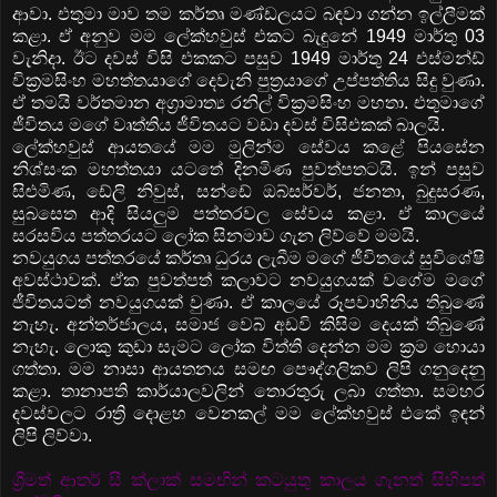
ආවා. එතුමා මාව තම කර්තෘ මණ්ඩලයට බඳවා ගන්න ඉල්ලීමක්
කළා. ඒ අනුව මම ලේක්හවුස් එකට බැඳුනේ 1949 මාර්තු 03
වැනිදා. ඊට දවස් විසි එකකට පසුව 1949 මාර්තු 24 එස්මන්ඩ්
වික්‍රමසිංහ මහත්තයාගේ දෙවැනි පුත්‍රයාගේ උප්පත්තිය සිදු වුණා.
ඒ තමයි වර්තමාන අග්‍රාමාත්‍ය රනිල් වික්‍රමසිංහ මහතා. එතුමාගේ
ජීවිතය මගේ වෘත්තිය ජීවිතයට වඩා දවස් විසිඑකක් බාලයි.
ලේක්හවුස් ආයතයේ මම මුලින්ම සේවය කළේ පියසේන
නිශ්සංක මහත්තයා යටතේ දිනමිණ පුවත්පතටයි. ඉන් පසුව
සිළුමිණ, ඩේලි නිවුස්, සන්ඩේ ඔබ්සර්වර්, ජනතා, බුදුසරණ,
සුබසෙත ආදි සියලුම පත්තරවල සේවය කළා. ඒ කාලයේ
සරසවිය පත්තරයට ලෝක සිනමාව ගැන ලිව්වේ මමයි.
නවයුගය පත්තරයේ කර්තෘ ධුරය ලැබීම මගේ ජීවිතයේ සුවිශේෂි
අවස්ථාවක්. ඒක පුවත්පත් කලාවට නවයුගයක් වගේම මගේ
ජීවිතයටත් නවයුගයක් වුණා. ඒ කාලයේ රූපවාහිනිය තිබුණේ
නැහැ. අන්තර්ජාලය, සමාජ වෙබ් අඩවි කිසිම දෙයක් තිබුණේ
නැහැ. ලොකු කුඩා සැමට ලෝක විත්ති දෙන්න මම ක්‍රම හොයා
ගත්තා. මම නාසා ආයතනය සමඟ පෞද්ගලිකව ලිපි ගනුදෙනු
කළා. තානාපති කාර්යාලවලින් තොරතුරු ලබා ගත්තා. සමහර
දවස්වලට රාත්‍රි දොළහ වෙනකල් මම ලේක්හවුස් එකේ ඉඳන්
ලිපි ලිව්වා.
ශ්‍රීමත් ආතර් සී ක්ලාක් සමඟින් කටයුතු කාලය ගැනත් සිහිපත්