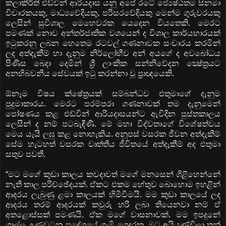
කලාකීර්ති එඩ්වින් ආරියදාස යනු අපේ රටේ ජ්‍යෙෂ්ඨතම සිනමා
විචාරකයකු, මාධ්‍යවේදියකු, පරිසරවේදියකු මෙන්ම ගුරුවරයකු
ලෙසින් සුවිශාල මෙහෙවරක යෙදෙන වියතෙකි. මෙරට
පමණක් නොව අන්තර්ජාතික වශයෙන් ද විශාල කාර්යභාරයක්‌
ඉටුකරනු ලබන හෙතෙම රටවල් ගණනාවක සංචාරය කරමින්
ලද අත්දැකීම් හා දැනුම නිර්ලෝභීව අන් අයගේ ද අවබෝධය
පිණිස බෙදා දෙමින් ශ්‍රී ලාංකික සන්නිවේදන ක්‍ෂේත්‍රයට
අනභිබවනීය සේවයක් ඉටු කරන්නා වූ ප්‍රාඥයෙකි.
ඕනෑම විෂය ක්ෂේත්‍රයක් සම්බන්ධව එතුමාගේ දැනුම
පුදුමාකාරය. මෙරට පරම්පරා ගණනාවක් තම දැනුමෙන්
පෝෂණය කළ එඩ්වින් ආරියදාසයන්ට ඇවිදින පුස්තකාලය
ලෙසින් ද නම් පටබැඳීණි. මේ මහා විද්වතාගේ විශේෂත්වය
මෙය යැයි ලඝු කළ නොහැකිය. අනූපස් වසරක ජීවන අත්දැකීම්
සේම හැටහත් වසරක වෘත්තීය ජීවිතයේ අත්දැකීම් අද එතුමා
සතුව පවතී.
“මට මගේ කුඩා කාලය කවදාවත් මගේ මනසෙන් ගිළිහෙන්නේ
නැති කාල පරිච්ඡේදයක්. ඒකට එකම හේතුව බොහොම ඉහළින්
ආදරය ලැබුණු ළමා කාලයක් හිමිවීමයි. මම කුඩා කාලයේ ලද
ආදරය තරම් ආදරයක් කවුරු හරි ලබා තියෙනවා නම් ඒ
අතළොස්සක් පමණයි. ඒක මගේ වාසනාවක්. මම ඉපදුනේ
ගාල්ල උණවටුන ප්‍රදේශයේ ගැමි ගෙදරක. මට අයියණ්ඩිලා තුන්