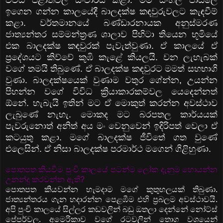
ඉගෙන ගන්න කාලයේදී බාලදක්ෂ කඳවුරුවලට කැඳවීම්
කළා. වර්තමානයේ බණ්ඩාරනායක අනුස්මරණ
ජාත්‍යන්තර සම්මන්ත්‍රණ ශාලාව පිහිටා තියෙන භූමියේ
එක බාලදක්ෂ කඳවුරක් පැවැත්වුණා. ඒ කාලයේ ඒ
ප්‍රදේශයට කිව්වේ කූඹි කැළේ කියලයි. වන ලැහැබක්
වගේ තමයි තිබුණේ. ඒ බාලදක්ෂ කඳවුරට මමත් සහභාගි
වුණා. බාලදක්ෂයෙක් වුණාම වතුර ගේන්න, උයන්න
පිහන්න වගේ විවිධ ක්‍රියාකාරකම්වල යෙදෙන්නත්
ඕනේ. හැබැයි ඉතින් මට ඒ මොකුත් කරන්න අවස්ථාව
ලැබුණේ නැහැ. මොකද මට බරපතල කාර්යයක්
පැවරුනොත් අනිත් අය මං වෙනුවෙන් ඉදිරිපත් වෙලා ඒ
කටයුතු කළා. මගේ බාලදක්ෂ ජීවිතේ ගත වුණේ
එලෙසින්. ඒ නිසා බාලදක්ෂ පරමාර්ථ මගෙන් ගිළිහුණා.
පොතපත කියවීම පුංචි කාලයේ පටන්ම ලෝක දැනුම හොයන්න
උනන්දු කරවන්න ඇති?
පොතපත කියවන්න හැමදාම මගේ කුතුහලයක් තිබුණා.
ජාත්‍යන්තරය ගැන හදාරන්න පෙළඹීම එහි ප්‍රබලම අවස්ථාවයි.
අපි පුංචි කාලයේ සිල්ලර කඩවලින් බඩු ඔතලා දෙන්නේ නෝට්ස්
පේපර්වල. අමෙරිකාව වගේ රටවලින් තොග වශයෙන්