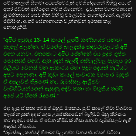
සම්මානලාභී සිනමා අධ්‍යක්ෂවරුන් ද මහින්දයෙන් බිහිවූ අය. ඒ්
අතර එඩ්වින් ආරියදාස නමත් රැදෙනවා. දැවැන්ත ව්‍යාපාරිකයන්
වූ මහින්දයේ සෙවනින් බිහි වූ විමලධර්ම සහෝදරයෝ, ඇල්බට්
එදිරිසිංහ, ආතර් සේනානායක වැන්නවුන් අමතක කළ
නොහැකියි.
“අපිට අවුරුදු 13- 14 කාලේ ළමයි කණ්ඩායම යනවා
කැලේ බලන්න. ඒ වගේම බාලදක්ෂ කඳවුරුවලටත් අපි
එහෙ යනවා. එතකොට අපිට පේන්නේ එය පුදුම ගුප්ත
පෙදෙසක් වගේ. ඈත ඉඳන් බලද්දි ගස්වැල්වල පැහැය ඉර
එළියට වෙනස් වන ආකාරය මහා පුදුම දෙයක් හැටියට
අපට පෙනුණා. අපි කුඩා කාලේ සංචාරක ව්‍යාපාර මුකුත්
ඒ අසලවත් තිබුණේ නෑ. රූමස්සල ආශ්‍රිතව
වැඩිහිටියන්ගෙන් ඇසුණු දේව කතා හා විභූතිය තමයි
අපේ යටි හිතේ රැඳුණේ.”
එදා ඇසූ ඒ කතා තවමත් ඔහුට මතකය. පුංචි කාලේ ඒවා විශ්වාස
කළත් නැතත් අද ඒ දෙස උපේක්ෂාවෙන් බැලීමට ඔහු තීරණය
කර ඇතුවා සේය. ඒ වෙන කිසිවක් නිසා නොව රූමස්සලට ඇති
ආදරය නිසාමය.
“රූමස්සල කන්දේ තිබෙනවලු ගුප්ත වනයක්. ඒකේ වටිනා