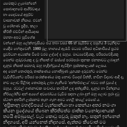
යමෙකුට ලැබෙන්නේ
සොබාදහමේ ආශිර්වාදය
හා දෛවයේ අපූර්ව
වාසනාවක් නිසාය. එවන්
වූ රෝහණ ප්‍රදීප, කලා
කීර්ති එඩ්වින් ආරියදාස
මහතා අපට සුවිශේෂ
වන්නේ ඔහු ලේක්හවුසියට පය තබා වසර 65 ක් සැපිරීම ද පසුගිය 3 වැනිදාට
යෙදීම හේතුවෙනි. 1980 මුල භාගයේ ඇරැඹි මධ්‍යම පරිසර අධිකාරියේ ප්‍රථම
ප්‍රවර්ධන අධ්‍යක්ෂ වීමේ වරම ලද්දේ ද ඔහුය. මාධ්‍යවේදියකු, පරිසරවේදියකු
මෙන්ම ගුරුවරයකු ද වූ නිසාත් ඒ ඔස්සේ පරම්පරා තුනක ජනතාවට ලබාදුන්
දැනුම නිසාත් සමහරු ඔහු හැඳින්වූයේ ඇවිදින පුස්තකාලයක් ලෙසය.
අද මෙන් තොරතුරු තාක්ෂණය නොතිබුණ යුගයක දරුවන්ට මෙන්ම
වැඩිහිටියන්ට පරිසර සංරක්ෂණය මතු නොව විදෙස් විත්ති, නවීන විද්‍යාව ආදී දෑ
නව ලොව පිළිබඳ තොරතුරු ලබා ගැනීමේ ‘අන්තර්ජාලය’ බවට පත් වූයේ ද
ඔහුය. රටවල් ගණනාවක සංචාරය කරමින් ලද අත්දැකීම්, දැනුම හා වින්දනය
නිර්ලෝභීව අන් අයගේ අවබෝධය වැඩීම සඳහා ලබා දුන් ඔහු ලොව පුරා දුටු
ස්ථාන අතරින් ලස්සනම තැන ගැන අපට හෙළි කළේ මෙසේ ය.
‘අප්‍රිකානු මහද්වීපයේ ටැන්සානියා හා කෙන්යා අතර නමංගා
කියන ප්‍රදේශයේ තිබෙන කීර්තිමත්ම ජාතික වනෝද්‍යානයක්
තමයි අම්බුසෙල්. වැට කොටු පවුරු මුකුත් නෑ. සතුන් ඉන්නෙත්
නිදහසේ, අපි යන්නෙත් නිදහසේ. ඇත්තම කීවොත් මම