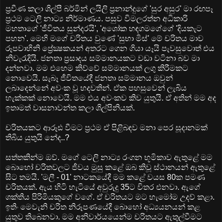
ප්‍රවීණ කලා ශිල්පී බර්මින් ලයිලි ප්‍රනාන්දුගේ 'සුර අසුර' මා රඟපෑ
ප්‍රථම ටෙලි නාට්‍ය නිර්මාණය. පසුව විමලරත්න අධිකාරි
මහතාගේ 'ජීවිතය සුන්දරයි', 'අශෝක හඳගමගේගේ 'දියකැට
පහන'. මෙහි මගේ චරිතය වුණේ 'සුභා මිස්‌' මේ චරිතය මාව
රූපවාහිනි ප්‍රේක්‍ෂකයන් අතරට ගෙන ගියා යෑයි පැවසුවොත් එය
නිවැරැදියි. ජනතා ප්‍රසාදය සම්මානයකට වඩා වටිනා බව මා
දන්නවා. මම එහෙම කිව්වේ සම්මානයක්‌ ලගු කිරීමකට
නොවෙයි. සැබෑ ජීවිතයේදී ජනතා සම්මානය ඔවුන්
ලබාදෙන්නේ අවංක වූ හදවතින්. ඒක පහසුවෙන් ලැබිය
හැක්‌කක්‌ නොවෙයි. මම එය අවංකව කිව යුතුයි. ඒ අතින් මම අද
ඉතාමත් වාසනාවන්ත කලා ශිල්පිනියක්‌.
චරිතයකට ආරූඪ වීමට ප්‍රථම ඒ පිළිබඳව මනා පෙර සූදානමක්‌
තිබිය යුතුයි නේද..?
සත්තකින්ම ඔව්. මගේ ටෙලි නාට්‍ය රංගන භූමිකාව ඇතුළේ මම
බොහෝ චරිතවලට ජීවය මුසු කළේ ඔබ කිවූ ස්‌ථානයන් ඇතුළේ
සිට තමයි. 'මලී - 01' නාටකයේදී මම කළේ වයස 80ක පමණ
චරිතයක්‌. ඇය හිටි හැටියේ අවුරුදු 35ට විතර එනවා. ඇගේ
ශක්‌තිය පිරිමියකුගේ වගේ. ඒ චරිතයට මට හැමෝම උදව් කළා.
ඉතිං මෙවැනි චරිත නිරූපණයේදී බොහෝ අධ්‍යයනයන් කළ
යුතුව තිබෙනවා. මම අනිවාර්යයෙන්ම චරිතයට ඇතුල්වීමට