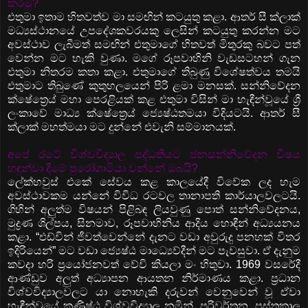
කරමු?
එතුමා ඉතාම හිතවත්ව මා සමඟින් කටයුතු කළා. ආතර් සී ක්ලාක්
මධ්‍යස්ථානයේ උපදේශකවරයකු ලෙසින් කටයුතු කරන්න මට
අවස්ථාව ලැබීමත් සමඟින් එතුමාගේ හිතවත් මිතුරකු බවට පත්
වෙන්න මට හැකි වුණා. මගේ රූපවාහිනි වැඩසටහන් ගැන
එතුමා නිතරම කතා කළා. එතුමාගේ තිබුණු විශේෂත්වය තමයි
එතුමාට තිබුණේ කුතුහලයෙන් පිරි ළමා මනසක්. සන්නිවේදන
ක්ෂේත්‍රෙය් මහා පෙරළියක් කළ එතුමා විසින් මා හැඳීන්වූයේ ශ්‍රී
ලංකාවේ මාධ්‍ය ක්ෂේත්‍රෙය් ජ්‍යෙෂ්ඨතමයා විදියටයි. ආතර් සී
ක්ලාක් මහත්මයා මට දුන්නේ එවැනි සම්මානයක්.
අපේ රටේ විශ්වවිද්‍යාල පද්ධතියට ජනසන්නිවේදන විෂය
හඳුන්වා දීමේ පුරෝගාමියා වන්නේ ඔබයි?
ලේක්හවුස් එකේ සේවය කළ කාලයේදී විවේක ලද හැම
අවස්ථාවකම යන්නේ විවිධ රටවල තානාපති කාර්යාලවලටයි.
ගිහින් අලුත්ම විෂයන් පිළිබඳ ලියවුණු පොත් සන්නිවේදනය,
මුද්‍රණ ශිල්පය, සිනමාව, රූපවාහිනිය ආදිය හොඳීන් අධ්‍යයනය
කළා. “එඩ්වින් ජීවත්වෙන්නේ දැනට වඩා අවුරුදු පනහක් විතර
ඉදිරියෙන්” මට වඩා ජ්‍යෙෂ්ඨ මාධ්‍යෙව්දීන් මට පැවසුවා. ඒ දැනුම
කවදා හරි ප්‍රයෝජනවත් වේවි කියලා මං හිතුවා. 1969 වසරේදී
ආණ්ඩුව අලුත් අධ්‍යාපන ආයතන නිර්මාණය කළා. ප්‍රධාන
විශ්වවිද්‍යාලවලට යා නොහැකි දරුවන් වෙනුවෙන් වූ ඒවා
හැඳීන්වූයේ කණිෂ්ඨ විශ්වවිද්‍යාල නමින්. පරිවර්තන, පුස්තකාල