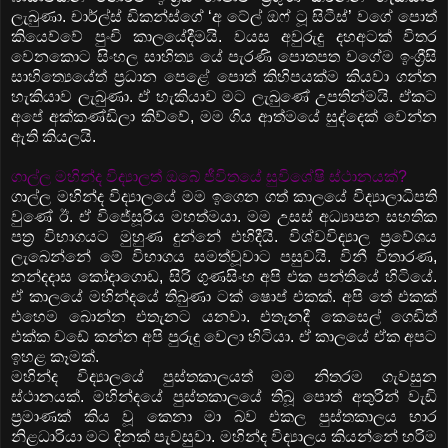
ලැබුණා. චාර්ල්ස් ඩිකන්ස්ගේ ‘අ ටේල් ඔෆ් ටූ සිටීස්’ වගේ පොත්
කියෙව්වේ පුංචි කාලයේදීමයි. වයස අවුරුදු දහඅටක් විතර
වෙනකොට සිංහල සාහිත්‍ය යේ පැරණි පොතපත වගේම ඉංග්‍රීසි
සාහිත්‍යෙයේත් ප්‍රධාන පෙළේ පොත් කිහිපයක්ම කියවා ගන්න
හැකියාව ලැබුණා. ඒ හැකියාව මට ලැබුණේ උපතින්මයි. ඒකට
අපේ අක්කණ්ඩිලා කිව්වේ, මම ගිය ආත්මයේ සුද්දෙක් වෙන්න
ඇති කියලයි.
ගාල්ල මහින්ද විද්‍යාලත් ඔබේ ජීවිතයේ සුවිශේෂි ස්ථානයක්?
ගාල්ල මහින්ද විද්‍යාලයේ මම ඉගෙන ගත් කාලයේ විද්‍යාලාධිපති
වුණේ ඊ. ඒ විජේසූරිය මහත්මයා. මම උසස් අධ්‍යාපන සහතික
පත්‍ර විභාගයට මුහුණ දුන්නේ එහිදීයි. විශ්වවිද්‍යාල ප්‍රවේශය
ලැබෙන්නේ මේ විභාගය සමත්වූවාට පසුවයි. විනී විතාරණ,
නන්දදාස කෝදාගොඩ, සිරි ගුණසිංහ අපි එක පන්තියේ හිටියේ.
ඒ කාලයේ මහින්දයේ තිබුණා ටක් ෂොප් එකක්. අපි තේ එකක්
එහෙම බොන්න එතැනට යනවා. එතැනදී කෙසෙල් ගෙඩිත්
එක්ක වඩේ කන්න අපි පුරුදු වෙලා හිටියා. ඒ කාලයේ ඒක අපට
ඉහළ කෑමක්.
මහින්ද විද්‍යාලයේ පුස්තකාලයත් මම නිතරම ගැවසුන
ස්ථානයක්. මහින්දයේ පුස්තකාලයේ තිබූ පොත් අතුරින් වැඩි
ප්‍රමාණක් කිය වූ කෙනා මා බව එකල පුස්තකාලය භාර
නිළධාරියා මට දිනක් පැවසුවා. මහින්ද විද්‍යාලය කියන්නේ හරිම