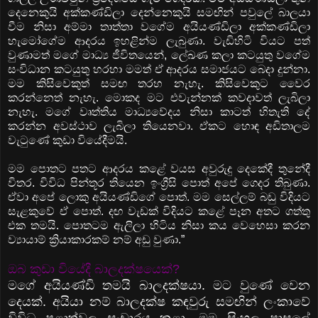
දෙනෙකුයි අක්කණ්ඩිලා දෙන්නෙකුයි සමඟින් පවුලේ බාලයා
වීම නිසා අම්මා තාත්තා වගේම අයියණ්ඩිලා අක්කණ්ඩිලා
හැමෝගේම ආදරය ඉහළින්ම ලැබුණා. වැඩිහිටි වියට පත්
වුණාමත් මගේ මාධ්‍ය ජීවිතයෙන්, ලේඛණ කලා කටයුතු වගේම
සංවිධාන කටයුතු හරහා මමත් ඒ ආදරය සමාජයට බෙදා දුන්නා.
මම කිසිවෙකුත් සමඟ තරහ නැහැ. කිසිවෙකුට වෛර
කරන්නෙත් නැහැ. මොකද මට එවැන්නක් කවදාවත් ලැබිලා
නැහැ. මගේ වෘත්තිය මාධ්‍යවේදය නිසා කාටත් හිතැති දේ
කරන්න අවස්ථාව ලැබිලා තියෙනවා. ඒකට හොඳ අඩිතාලම
වැටුණේ කුඩා වියේදීමයි.
මම පොතට පතට ආදරය කළේ වයස අවුරුදු දෙකේදී තුනේදී
විතර. විවිධ පින්තූර තියෙන ඉංග්‍රීසි පොත් අපේ ගෙදර තිබුණා.
ඒවා අපේ ලොකු අයියණ්ඩිගේ පොත්. මම සෙල්ලම් බඩු විදියට
සැළකුවේ ඒ පොත්. දඟ වැඩක් විදියට කළේ පෑන අතට ගත්තු
එක තමයි. පොතටම ඇලිලා හිටිය නිසා කය වෙහෙසා කරන
ව්‍යායාම් ක්‍රියාකාරකම් නම් අඩු වුණා.”
ඔබ කුඩා වියේදී බාලදක්ෂයෙක්?
මගේ අයියණ්ඩි තමයි බාලදක්ෂයා. මට වුණේ වෙන
දෙයක්. අයියා නම් බාලදක්ෂ කඳවුරු සමඟින් ලංකාවේ
විවිධ පළාත්වල සංචාරය කළා. මම සිංහල පාසලේ