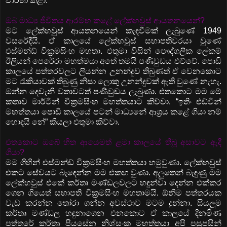
වාර්තා කළා.
ඔබ මාධ්‍ය ජීවිතය ආරම්භ කළේ ලේක්හවුස් ආයතනයෙන්?
මට ලේක්හවුස් ආයතනයෙන් කැඳවීමක් ලැබුණේ 1949
වසරේදීයි. ඒ කාලයේ ලේක්හවුස් සභාපතිවරයා වුණේ
එස්මන්ඩ් වික්‍රමසිංහ මහතා. එතුමා විසින් පෞද්ගලික ලේකම්
ඊලියන් පෙරේරා මහත්මයා අතේ තමයි පණිවුඩය එව්වේ. පොඩි
කාලයේ පත්තරවලට ලියන්න උනන්දුව තිබුණත් ඒ වෙනකොට
මට රැකියාවක් තිබුණු නිසා ලොකු උනන්දුවක් ඇති වුණේ නැහැ.
ඔන්න දෙවැනි වතාවටත් පණිවුඩය ලැබුණා. එතකොට මම මේ
කතාව මාර්ටින් වික්‍රමසිංහ මහත්තයාට කිව්වා. ‍“ඉතිං එඩ්වින්
මහත්තයා පොඩි කාලයේ පටන් මාධ්‍යනේ ආශ්‍රය කළේ ගියා නම්
හොඳයි නේ” කියලා එතුමා කිව්වා.
එතකොට ඔබේ හිත ආයෙමත් ළමා කාලයේ තිබූ අසාවට ඇදී
ගියා?
මම ගිහින් එස්මන්ඩ් වික්‍රමසිංහ මහත්තයා හමුවුණා. ලේක්හවුස්
එකට සේවයට බැඳෙන්න මම එකඟ වුණා. අලුතෙන් බැඳුණු මම
ලේක්හවුස් එකේ කර්තෘ මණ්ඩලවලට හඳුන්වා දෙන්න එක්කර
ගෙන ගියෙත් සභාපති වික්‍රමසිංහ මහතාමයි. ඕනිම පත්තරයක
වැඩ කරන්න තෝරා ගන්න අවස්ථාව මටම දුන්නා. සියලුම
කර්තෘ මණ්ඩල හඳුනාගෙන එනකොට ඒ කාලයේ දිනමිණ
පත්තරේ කර්තෘ පියසේන නිශ්සංක මහත්තයා අපි පසුපසින්