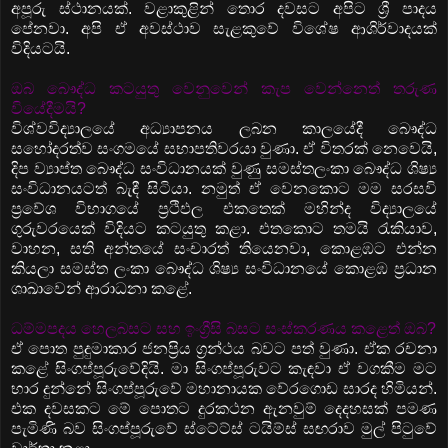
අපූරු ස්ථානයක්. වළාකුළින් තොර දවසට අපිට ශ්‍රී පාදය
පේනවා. අපි ඒ අවස්ථාව සැළකුවේ විශේෂ ආශිර්වාදයක්
විදියටයි.
ඔබ බෞද්ධ කටයුතු වෙනුවෙන් කැප වෙන්නෙත් තරුණ
වියේදීමයි?
විශ්වවිද්‍යාලයේ අධ්‍යාපනය ලබන කාලයේදී බෞද්ධ
සහෝදරත්ව සංගමයේ සභාපතිවරයා වුණා. ඒ විතරක් නෙවෙයි,
දිප ව්‍යාප්ත බෞද්ධ සංවිධානයක් වුණු සමස්තලංකා බෞද්ධ ශිෂ්‍ය
සංවිධානයටත් බැඳී සිටියා. නමුත් ඒ වෙනකොට මම සරසවි
ප්‍රවේශ විභාගයේ ප්‍රථිඵල එකතෙක් මහින්ද විද්‍යාලයේ
ගුරුවරයෙක් විදියට කටයුතු කළා. එතකොට තමයි රැකියාව,
වාහන, සති අන්තයේ සංචාරත් තියෙනවා, කොළඹට එන්න
කියලා සමස්ත ලංකා බෞද්ධ ශිෂ්‍ය සංවිධානයේ කොළඹ ප්‍රධාන
ශාඛාවෙන් ආරාධනා කළේ.
ධම්මපදය හෙලබසට සහ ඉංග්‍රීසි බසට සංස්කරණය කළෙත් ඔබ?
ඒ පොත පුදුමාකාර ජනප්‍රිය ග්‍රන්ථය බවට පත් වුණා. ඒක රචනා
කළේ සිංගප්පූරුවේදියි. මා සිංගප්පූරුවට කැඳවා ඒ වගකීම මට
භාර දුන්නේ සිංගප්පූරුවේ මහානායක වේරගොඩ සාරද හිමියන්.
එක දවසකට මේ පොතට දුරකථන ඇනවුම් දෙදහසක් පමණ
පැමිණි බව සිංගප්පූරුවේ ස්ටේට්ස් ටයිම්ස් සඟරාව මුල් පිටුවේ