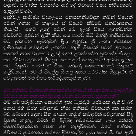
විද්‍යාව, සංචාරක ව්‍යාපාරය ආදි දේ ඒවායේ විෂය නිර්දේශයට
ඇතුළත් වුණා.
දෙහිවල කණිෂ්ඨ විද්‍යාලයේ ජනසන්නිවේදන නමින් විෂයක්
පටන් ගත්තා. ඒ කාලයේ ඒ විෂයට කිව්වේ ජනවිඥාපනය
කියලයි. “හෙට උදේ පටන් මේ අලුත් විෂය උගන්වන්න
එඩ්වින්ට පුළුවන් දැයි” කියා එය භාරව සිටි මන්ත්‍රී කාරියවසම්
මට දුරකථන ඇමතුමක් දීලා ඇහුවා. ශ්‍රී ලංකා අධ්‍යාපන
ඉතිහාසයේ කවදාවත් උගන්වා නැති විෂයක් පටන් අරගෙන
මගෙන් අහනවා හෙට උදේ ඉඳන් උගන්වන්න පුළුවන්ද කියලා.
මම කිව්වා පුළුවන් කියලා. මොකද ඒ වෙනුවෙන් අවශ්‍ය දැනුම
මට තිබුණා. නමුත් ඒ විෂය කරුණු බොහොමයක් තිබුණේ
ඉංග්‍රීසියෙන්. මට ඒ සියල්ල සිංහල බසට හරවන්න සිදුවුණා. ඒ
වෙනුවෙන් මම විෂය නිර්දේශයකුත් හැදුවා.
ඔබ තනිකඩ ජීවිතයක් ගත කරන්නේ ඇයි කියන එක පෞද්ගලික
ජීවිතය ගැන කතා කරද්දි මතු වෙන ප්‍රධානතම ප්‍රශ්නයක් ?
මම යම් තරුණියක කෙරෙහි ඉතා බැරෑරුම් ප්‍රේමයක් ඇති වී බිඳී
ගොස් එහි විරහ වේදනාව නිසා තනිකඩ ජීවිතයක් ගත කරන
බව බොහෝ දෙනා සිතූ දෙයක්. නමුත් කවදාවත් එවැන්නක් සිදු
වුණේ නැහැ. මමත් ඒ පිළිබඳ අවබෝධයක් ලබා ගත්තේ
මනෝවිද්‍යාත්මක පොත පත හැදෑරිමෙන්. මගේ තනිකඩ
ජීවිතයට ප්‍රධානතම හේතුව දීර්ඝකාලීන ළමා සමය යි. එය ඇති