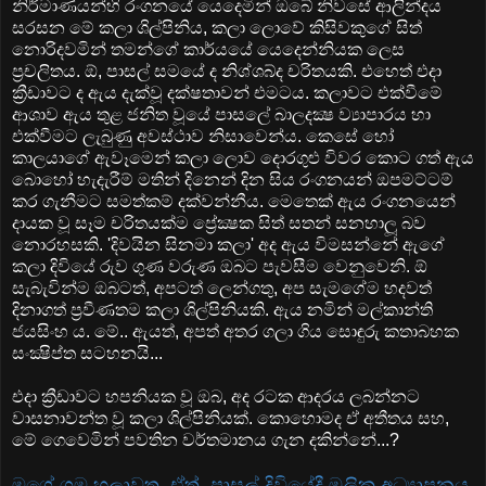
නිර්මාණයන්හි රංගනයේ යෙදෙමින් ඔබේ නිවසේ ආලින්දය
සරසන මේ කලා ශිල්පිනිය, කලා ලොවේ කිසිවකුගේ සිත්
නොරිදවමින් තමන්ගේ කාර්යයේ යෙදෙන්නියක ලෙස
ප්‍රචලිතය. ඕ, පාසල් සමයේ ද නිශ්ශබ්ද චරිතයකි. එහෙත් එදා
ක්‍රීඩාවට ද ඇය දැක්‌වූ දක්‌ෂතාවන් එමටය. කලාවට එක්‌වීමේ
ආශාව ඇය තුළ ජනිත වූයේ පාසලේ බාලදක්‍ෂ ව්‍යාපාරය හා
එක්‌වීමට ලැබුණු අවස්‌ථාව නිසාවෙන්ය. කෙසේ හෝ
කාලයාගේ ඇවෑමෙන් කලා ලොව දොරගුළු විවර කොට ගත් ඇය
බොහෝ හැදැරීම් මතින් දිනෙන් දින සිය රංගනයන් ඔපමට්‌ටම්
කර ගැනීමට සමත්කම් දක්‌වන්නීය. මෙතෙක්‌ ඇය රංගනයෙන්
දායක වූ සෑම චරිතයක්‌ම ප්‍රේක්‍ෂක සිත් සතන් සනහාලූ බව
නොරහසකි. 'දිවයින සිනමා කලා' අද ඇය විමසන්නේ ඇගේ
කලා දිවියේ රුව ගුණ වරුණ ඔබට පැවසීම වෙනුවෙනි. ඕ
සැබැවින්ම ඔබටත්, අපටත් ලෙන්ගතු, අප සැමගේම හදවත්
දිනාගත් ප්‍රවීණතම කලා ශිල්පිනියකි. ඇය නමින් මල්කාන්ති
ජයසිංහ ය. මේ.. ඇයත්, අපත් අතර ගලා ගිය සොඳුරු කතාබහක
සංක්‍ෂිප්ත සටහනයි...
එදා ක්‍රීඩාවට හපනියක වූ ඔබ, අද රටක ආදරය ලබන්නට
වාසනාවන්ත වූ කලා ශිල්පිනියක්‌. කොහොමද ඒ අතීතය සහ,
මේ ගෙවෙමින් පවතින වර්තමානය ගැන දකින්නේ...?
මගේ ගම හලාවත. ඒත්. පාසල් දිවියේදී මූලික අධ්‍යාපනය