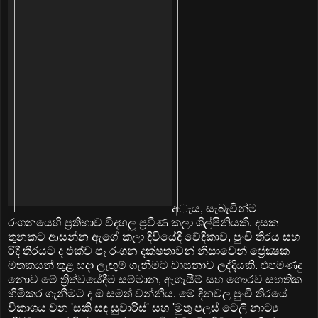
අැය, සැබැවින්ම
රංගනයෙහි ප්‍රතිභාව විදහලූ ප්‍රවීණ කලා ශිල්පිනියකි. දසක
තුනකට ආසන්න ඇගේ කලා දිවියේදී වේදිකාව, පුංචි තිරය සහ
රිදී තිරයට ද එක්‌ව පෑ රංගන දක්‌ෂතාවන් නිසාවෙන් ප්‍රේක්‍ෂක
මතකයන් තුළ සදා ලැඟුම් ගැනීමට වාසනාව ලද්දියකි. එපමණදු
නොව මේ ත්‍රිත්වයේදීම සම්මාන, ඇගැයීම් සහ ගෞරව සහතික
හිමිකර ගැනීමට ද ඕ සමත් වන්නීය. මේ දිනවල පුංචි තිරයේ
විකාශය වන 'සකි සඳ සුවාරිස්‌' සහ 'මුතු පලස්‌ ටෙලි නාට්‍ය