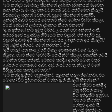
නිසා විවිධ පැළෑටි හැදෙන්න ඇති කියලයි විශ්වාස කරන්නේ.”
“මේ කන්දට රූමස්සල කියන්නේ ලස්සන දර්ශනයක් මැවෙන
තැන නිසා රූ මං සල එක වචනයක් බවට පත්වීමෙන් කියලයි
විස්තරවල සඳහන් වෙන්නේ. පුදුමේ කියන්නේ පෘතුගීසි,
ලන්දේසි ආවට පස්සේ මෙතනට කීවේ බෝනා විස්ටා කියලා.
ඒකේ තේරුමත් ලස්සන දර්ශනය කියන එකනේ!”
“ඈත අතීතයේ නම් අමුතු වර්ගවල සතුන් පවා ඉන්නත් ඇති.
ඉස්සර අපේ පළාත්වල හිටියෙම කළු වඳුරෝ. ඒත් ඉඳහිට සුදු
වඳුරෝ ආවාම අපි කියන්නේ රූමස්සල ඉඳන් එන අය කියලයි.”
ඔහු යළිත් අතීතයට ගමන් කරන්නට විය.
“අපි පාසල් යන කාලේ හරි විශාල පොකුණක් ‍වගේ බැඳලා
තිබුණා. එයට කීවේ ‘වෝටරිං පොයින්ට්’ කියලා. එතැනින් තමයි
බොන්න වතුර ගත්තේ. මෙතරම් කරදිය අතරේ බොන වතුර
උල්පත් ඒ පොකුණට ආවා. අදටත් සමහර තැන්වල ඒ වගේ
පිරිසුදු වතුර කාන්දු වෙනවා.”
“මේ කන්ද ආශ්‍රිතව පසුකාලීනව කුලුනක් හදලා තිබෙනවා. එය
බොහෝ විට ප්‍රදීපාගාරයක් වන්න ඇති කියලයි හිතන්නේ.”
එසේ කීමට සාක්ෂි ද
ඔහු ඉදිරිපත් කළේ
සිය අත්දැකීම් අනුවය.
“එහෙම කියන්න
හේතුව ආතර් සී.
ක්ලාක් මහත්මයා