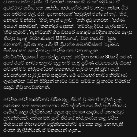
වාසනාවන්ත වුණා. ඒ විතරක්‌ නොවෙයි මගේ ඉදිරියට ඒ
අවස්‌ථාව සවිය සහ ශක්‌තිය කරගැනීමටත් වගබලා ගත්තා. ඊට
පසු පතිරාජ එල්. එස්‌. දයානන්දගේ 'කවුරුත් එන්නේ නෑ', 'හිරු
නොදුටු මිනිස්‌සු', 'හිරු නැති ලොව', 'ගිනි දඬු හෙවන', 'පරණ
අයගේ කතාවක්‌', 'කතන්දර දෙකක්‌', 'ගමරාළ දිවිය ලෝකෙට',
'හිම කුමාරි', 'ඇන්ටිගනී' ගිය වසරේ හොඳම වේදිකා නාට්‍ය ලෙස
කිරුළු පැළඳු 'බර්නාඩාගේ සිපිරිගෙය', 'වන තාරාවී', 'පුතා
එනකන්', ප්‍රවීණ කලා ශිල්පී ශ්‍රියන්ත මෙන්ඩිස්‌ගේ 'ගැබ්බර
මිනිසා' සහ මේ දිනවල වේදිකාගත වන නාලක
ස්‌වර්ණතිලකගේ 'දඟ මල්ල' ඇතුළු වේදිකා නාටක 30ක දී පමණ
අපේ රටේ නාට්‍ය කලාව තුළ නම් තැබූ ප්‍රවීණ අධ්‍යක්‍ෂවරු රැසක්‌
යටතේ මට නිරූපණයන් ගෙනහැර පෑමට හැකි වූවා යෑයි
පවසන්නේ සැබැවින්ම සතුටින්. මේ බොහෝ නාට්‍ය නිර්මාණ
ගුණාත්මක බවින් පිරිපුන් නාට්‍ය බවට සම්මත වූ නාට්‍ය වීමත් ඒ
සතුට තිව්‍ර කරවන්නක්‌.
වේදිකාවේදී තාත්විකව චරිත තුළ ජීවත් වූ ඔබ ඒ තුළින් ලැබූ
සම්මාන සහ සම්මානයනට නිර්දේශවීම් සමගින් පුංචි තිරයට
පැමිණි කලා ශිල්පිනියක්‌ ලෙස අද ජනතා ආදරයත් නොඅඩුව
ලබන්නියක්‌. අනික ඔබ පුංචි තිරයේ නිරූපණය කළ චරිත
කිහිපයක්‌ නිසාවෙන් ප්‍රේක්‌ෂකයින්ට අමතක කළ නොහැකි
රංගන ශිල්පිනියක්‌. ඒ මතකයන් ගැන....